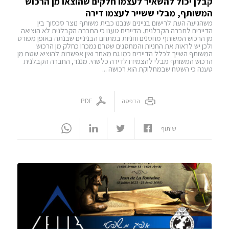
קבלן יכול להשאיר לעצמו חלקים שהוצאו מן הרכוש
המשותף, מבלי ששייר לעצמו דירה
משהגיעה העת לרישום בניינים שנבנו כבית משותף נוצר סכסוך בין
הדיירים לחברה הקבלנית. הדיירים טענו כי החברה הקבלנית לא הוציאה
מן הרכוש המשותף מחסנים וחניות במתחם הבניניים שבנתה באופן מפורט
ולכן יש לראות את החניות והמחסנים שטרם נמכרו כחלק מן הרכוש
המשותף השייך לכלל הדיירים כמו גם מאחר ואין אפשרות להוציא שטח מן
הרכוש המשותף מבלי להצמידו לדירה כלשהי. מנגד, החברה הקבלנית
טענה כי השטח שבמחלוקת הוא רכושה ...
הדפסה
PDF
שיתוף