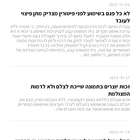
05 יולי 2015
לא כל פגם בשימוע לפני פיטורין מצדיק מתן פיצוי
לעובד
עובדת הגישה לבית הדין תביעה לפיצויים וטענה, בין היתר, כי פוטרה ללא
עריכת שימוע מקדים. בית המשפט קבע לעניין זכות השימוע כי זכות זו היא
חלק מחובת המעביד לפעול בתום לב ובדרך מקובלת בעת פיטורי עובד.
זכות זו נועדה לאפשר לעובד לתקן את דרכיו וליתן לו הזדמנות נוספת
להשמיע את דבריו בטרם יקבל המעסיק החלטה בדבר פיטוריו
האפשריים. עם זאת, בית המשפט קבע, בהתייחס לבחינה הצורנית של
חובת השימוע, כי החשוב הוא ...
17 יולי 2015
זכות יוצרים בתמונה שייכת לצלם ולא לדמות
המצולמת
אדם שצולם בילדותו באופן דוקומנטרי, ללא הסכמת הוריו, תבע את
הצלם בטענה שהשימוש בתצלום לצרכי תערוכות ושימושים מסחריים
שונים הינו שימוש שמפר את זכות היוצרים שלו...
15 יולי 2015