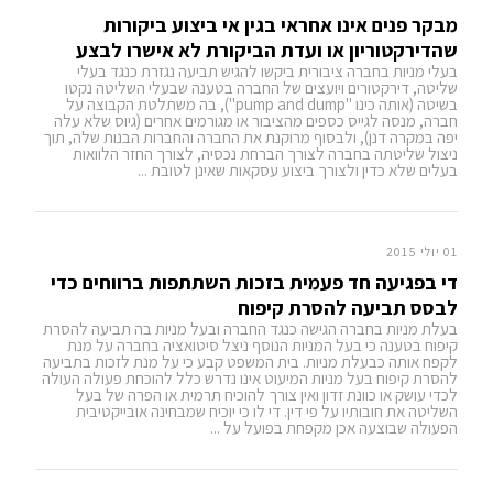
מבקר פנים אינו אחראי בגין אי ביצוע ביקורות
שהדירקטוריון או ועדת הביקורת לא אישרו לבצע
בעלי מניות בחברה ציבורית ביקשו להגיש תביעה נגזרת כנגד בעלי
שליטה, דירקטורים ויועצים של החברה בטענה שבעלי השליטה נקטו
בשיטה (אותה כינו "pump and dump"), בה משתלטת הקבוצה על
חברה, מנסה לגייס כספים מהציבור או מגורמים אחרים (גיוס שלא עלה
יפה במקרה דנן), ולבסוף מרוקנת את החברה והחברות הבנות שלה, תוך
ניצול שליטתה בחברה לצורך הברחת נכסיה, לצורך החזר הלוואות
בעלים שלא כדין ולצורך ביצוע עסקאות שאינן לטובת ...
01 יולי 2015
די בפגיעה חד פעמית בזכות השתתפות ברווחים כדי
לבסס תביעה להסרת קיפוח
בעלת מניות בחברה הגישה כנגד החברה ובעל מניות בה תביעה להסרת
קיפוח בטענה כי בעל המניות הנוסף ניצל סיטואציה בחברה על מנת
לקפח אותה כבעלת מניות. בית המשפט קבע כי על מנת לזכות בתביעה
להסרת קיפוח בעל מניות המיעוט אינו נדרש כלל להוכחת פעולה העולה
לכדי עושק או כוונת זדון ואין צורך להוכיח תרמית או הפרה של בעל
השליטה את חובותיו על פי דין. די לו כי יוכיח שמבחינה אובייקטיבית
הפעולה שבוצעה אכן מקפחת בפועל על ...