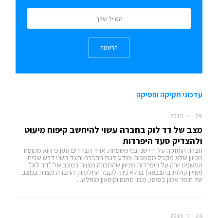
הרשמה
עדכוני חקיקה ופסיקה
29 יוני 2015
מצב של דד לוק בחברה עשוי להיחשב קיפוח מיעוט
ולהצדיק סעד היפרדות
חברה הוחזקה על ידי שני בני משפחה. אחד הצדדים טען כי הוא מקופח
מכיוון שלא מקבל מסמכים ומידע לגבי החברה והצד השני דרש שבית
המשפט יורה על היפרדות מכיוון שהחברה מצויה במצב של "דד לוק"
(שוויון קולות בהצבעה) בו לא ניתן לקבל החלטות. החברה מצויה במצב
של חוסר אמון בסיסי, מבוי סתום וקיפאון מוחלט...
24 יוני 2015