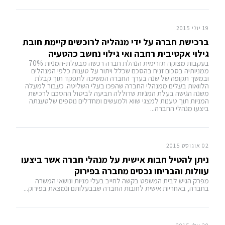
19 יולי 2015
ברכישת חברה על ידי מנהליה לרוכשים קיימת חובת
גילוי אקטיבית רחבה ואי גילוי נחשב כהטעיה
בעקבות מצוקה תזרימית הנהלת חברה רכשה מבעלת-המניות 70%
ממניותיה בסכום זניח בהסכם שכלל ויתור על טענות כלפי המנהלים
ובמשך תקופה של שנה בערך החברה המשיכה לתפקד תוך קבלת
הלוואות בעלים ממנהלי החברה שהפכו בעלי השליטה. כעבור למעלה
משנה הגישה בעלת המניות שדוללה תביעה לביטול ההסכם לרכישת
המניות תוך טענות למצגי שווא ולמעשים ומחדלים נוספים שלטענתה
ביצעו מנהלי החברה...
02 אוגוסט 2015
ניתן להטיל חבות אישית על מנהלי חברה אשר ביצעו
עוולות והבריחו נכסים מחברה בפירוק
מפרק הגיש לבית המשפט בקשה לחייב בעלי מניות ונושאי המשרה
בחברה, באחריות אישית לחובות החברה שבבעלותם ונמצאת בפירוק...