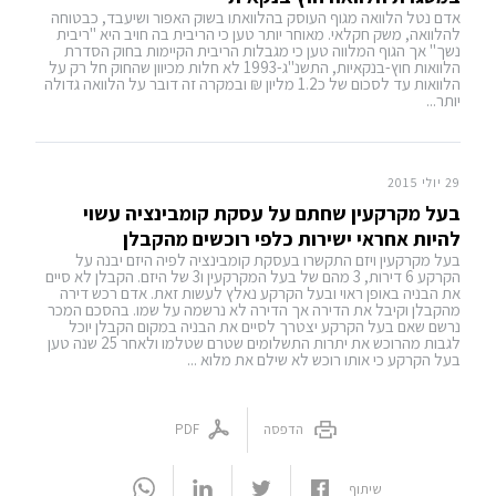
אדם נטל הלוואה מגוף העוסק בהלוואתו בשוק האפור ושיעבד, כבטוחה
להלוואה, משק חקלאי. מאוחר יותר טען כי הריבית בה חויב היא "ריבית
נשך" אך הגוף המלווה טען כי מגבלות הריבית הקיימות בחוק הסדרת
הלוואות חוץ-בנקאיות, התשנ"ג-1993 לא חלות מכיוון שהחוק חל רק על
הלוואות עד לסכום של כ1.2 מליון ₪ ובמקרה זה דובר על הלוואה גדולה
יותר...
29 יולי 2015
בעל מקרקעין שחתם על עסקת קומבינציה עשוי
להיות אחראי ישירות כלפי רוכשים מהקבלן
בעל מקרקעין ויזם התקשרו בעסקת קומבינציה לפיה היזם יבנה על
הקרקע 6 דירות, 3 מהם של בעל המקרקעין ו3 של היזם. הקבלן לא סיים
את הבניה באופן ראוי ובעל הקרקע נאלץ לעשות זאת. אדם רכש דירה
מהקבלן וקיבל את הדירה אך הדירה לא נרשמה על שמו. בהסכם המכר
נרשם שאם בעל הקרקע יצטרך לסיים את הבניה במקום הקבלן יוכל
לגבות מהרוכש את יתרות התשלומים שטרם שטלמו ולאחר 25 שנה טען
בעל הקרקע כי אותו רוכש לא שילם את מלוא ...
הדפסה
PDF
שיתוף