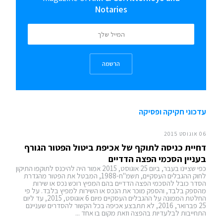
Notaries
הרשמה
עדכוני חקיקה ופסיקה
06 אוגוסט 2015
דחיית כניסה לתוקף של אכיפת ביטול הפטור הגורף
בעניין הסכמי הפצה הדדיים
כפי שציינו בעבר, ביום 25 אוגוסט, 2015 אמור היה להיכנס לתוקפו התיקון
לחוק ההגבלים העסקיים, תשמ"ח-1988, המבטל את הפטור מהגדרת
הסדר כובל להסכמי הפצה הדדיים בהם המפיץ רוכש נכס או שירות
מהספק בלבד, והספק מוכר את הנכס או השירות למפיץ בלבד. על פי
החלטת הממונה על ההגבלים העסקיים מיום 6 אוגוסט, 2015, עד ליום
25 פברואר, 2016, לא תתבצע אכיפה בכל הקשור להסדרים שעניינם
התחייבות לבלעדיות בהפצה וזאת מקום בו אחד ...