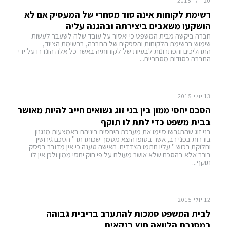
20 יולי 2015
רשימת לקוחות אינה סוד מסחרי של המעסיק אם לא
הושקעו משאבים ביצירתה ובהגנה עליה
חברה ביקשה מבית המשפט כי יאסור על עובד שלה לשעבר לעשות
שימוש ברשימת הלקוחות והספקים של החברה, ברשימת הציוד,
התהליכים והפתרונות לבעיות של לקוחותיה באשר כל אלה הוגדרו על ידי
החברה כסודות מסחריים...
13 יולי 2015
הסכם יחסי ממון בין בני זוג נשואים חייב להיות מאושר
בבית משפט כדי לתת לו תוקף
בני זוג שהתגרשו סיימו את מערכת היחסים ביניהם באמצעות מנגנון
בוררות בפני רב, אשר בסופו הוצא מסמך שכותרתו " הסכם גירושין
וחלוקת רכוש " עליו חתמו הצדדים. האישה טענה כי אין מדובר בפסק
בורר אלא בהסכם שלא אושר מעולם על פי חוק יחסי ממון ולכן אין לו
תוקף...
12 יולי 2015
לבית המשפט סמכות להתערב בריבית גבוהה
במסגרת הלוואה חוץ בנקאית