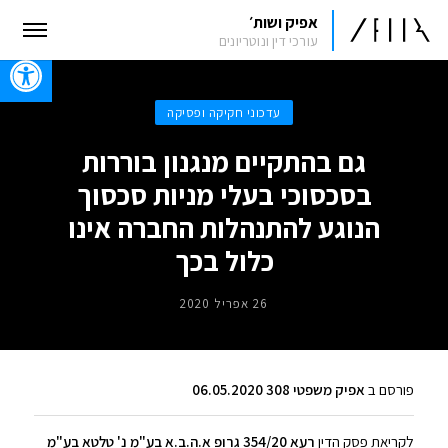
אפיק ושות׳
עורכי דין ונוטריונים
oolbar
עדכוני חקיקה ופסיקה
גם בהתקיים מנגנון בוררות
בסכסוכי בעלי מניות סכסוך
הנוגע להתנהלות החברה אינו
כלול בכך
26 אפריל 2020
פורסם ב
אפיק משפטי 308 06.05.2020
לקריאת פסק הדין
רעא 354/20 גרופ א.ה.ב.א בע"מ נ' טלטא בע"מ