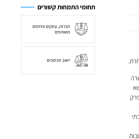
תחומי התמחות קשורים
חברות, עסקים ומיזמים
משותפים
רת.
יישוב סכסוכים
שרה
שא
פרק
תי
בות