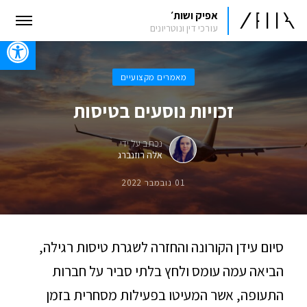
אפיק ושות׳
עורכי דין ונוטריונים
oolbar
מאמרים מקצועיים
זכויות נוסעים בטיסות
נכתב על ידי
אלה רוזנברג
01 נובמבר 2022
סיום עידן הקורונה והחזרה לשגרת טיסות רגילה,
הביאה עמה עומס ולחץ בלתי סביר על חברות
התעופה, אשר המעיטו בפעילות מסחרית בזמן