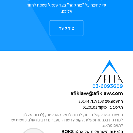
ידי לחיצה על "צור קשר" בצד שמאל ונשמח לחזור
אליכם.
צור קשר
03-6093609
afiklaw@afiklaw.com
החשמונאים 103 ת.ד. 20144
תל-אביב · מיקוד 6120101
המשרד נגיש לקהל הרחב, לרבות לבעלי מוגבלויות, (לרבות מעלון
למדרגות בכניסה ומעלית לקומה השניה ומעברים רחבים) אולם פגישות יש
לתאם מראש.
הנציגות הישראלית של ארגון
BOKS