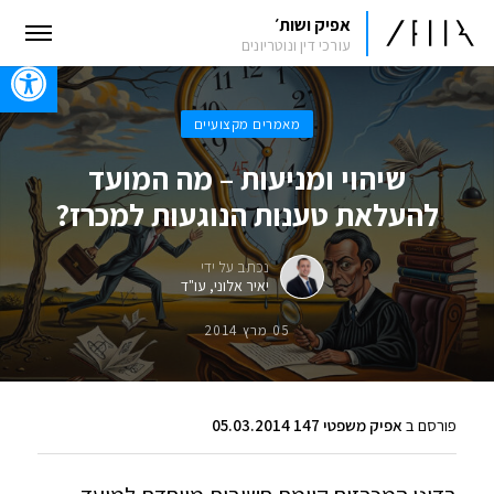
אפיק ושות׳
עורכי דין ונוטריונים
oolbar
מאמרים מקצועיים
שיהוי ומניעות – מה המועד
להעלאת טענות הנוגעות למכרז?
נכתב על ידי
יאיר אלוני, עו"ד
05 מרץ 2014
פורסם ב
אפיק משפטי 147 05.03.2014