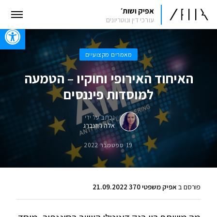
אפיק ושות׳
עורכי דין ונוטריונים
oolbar
מאמרים מקצועיים
האיחוד האירופי וחוקיו – הטמעה
למוסדות פיננסים
נכתב על ידי
אלה רוזנברג
19 ספטמבר 2022
פורסם ב
אפיק משפטי 370 21.09.2022