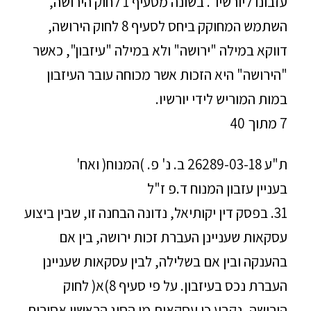
עזבונו ליורשיו". בשונה מסעיף 1 לחוק הירושה,
השתמש המחוקק ביחס לסעיף 8 לחוק הירושה,
דווקא במילה "ירושה" ולא במילה "עיזבון", כאשר
"הירושה" היא הזכות אשר מכוחה עובר העיזבון
במות המוריש לידי יורשיו.
7 מתוך 40
ת"ע 26289-03-18 ב. נ' פ. )המנוח( ואח'
בעניין עזבון המנוח ד.פ ז"ל
31. בפסק דין יקותיאל, נדונה הבחנה זו, שבין ביצוע
עסקאות שעניינן העברת זכות ירושה, בין אם
בהענקה ובין אם בשלילה, לבין עסקאות שעניינן
העברת נכס בעיזבון. על פי סעיף 8)א( לחוק
הירושה, נקבע כי עסקאות מן הסוג הראשון אסורות