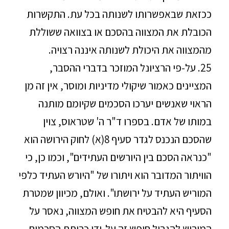
ככזאת שבאפשרותו לשנותה בכל עת. התקשרות
הכובלת את המצווה בהסכם או בצוואה ששוללת
מהמצווה את היכולת לשנותה איננה רצויה.
25. על-פי הרציונל המוזכר בדברי ההסבר,
המציינים כאמור שיקולי מדיניות ומוסר, אין זה מן
הראוי שאנשים יערכו הסכמים שקיומם מותנה
במותו של אדם. בספרו ד"ר ה' שטראוס, צוין
שהסכם הנכנס לגדר סעיף 8(א) לחוק הירושה הוא
"כנראה הסכם בין היורשים העתידים", וכמו כן, כי
הוויתור המדובר הוא ויתורו של "היורש העתיד כלפי
המוריש העתיד על ירושתו". ואולם, מכיוון שמטרת
הסעיף היא להבטיח את חופש המצווה, נאסר על
המוריש להגביל חופש זה על-ידי כריתת הסכמים