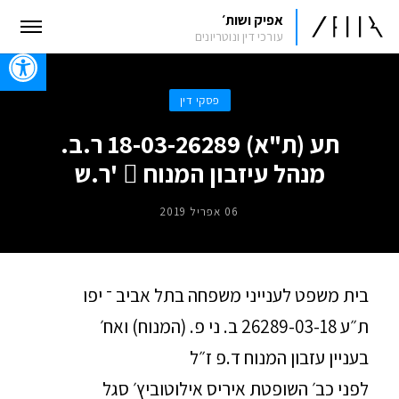
אפיק ושות׳
עורכי דין ונוטריונים
oolbar
פסקי דין
תע (ת"א) 18-03-26289 ר.ב.
מנהל עיזבון המנוח  'ר.ש
06 אפריל 2019
בית משפט לענייני משפחה בתל אביב ־ יפו
ת״ע 26289-03-18 ב. ני פ. (המנוח) ואח׳
בעניין עזבון המנוח ד.פ ז״ל
לפני כב׳ השופטת איריס אילוטוביץ׳ סגל