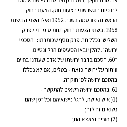
19. טרם חקיקתו של חוק הירושה כפי שהוא מוכר
לנו כיום הוגשו שתי הצעות חוק. הצעת החוק
הראשונה פורסמה בשנת 1952 ואילו השנייה בשנת
1958. בשתי הצעות החוק תחת סימן די לפרק
השלישי נכלל תת פרק נוסף שכותרתו: ״הסכמי
ירושה״. להלן יובאו הסעיפים הרלוונטיים:
״60. הסכם בדבר ירושתו של אדם שעודנו בחיים
וויתור על ירושה כזאת - בטלים, אם לא נכללו
בהסכם ירושה לפי חוק זה.
61. בהסכם ירושה רשאים להתקשר -
)1( איש ואישה, לרגל נישואיהם וכל זמן שהם
נשואים זה לזה;
)2( הורים וצאצאיהם;