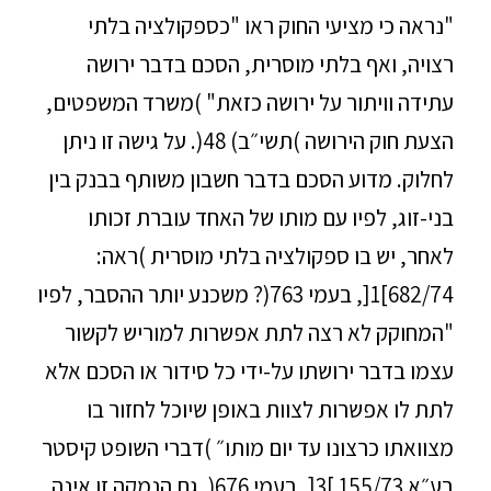
"נראה כי מציעי החוק ראו "כספקולציה בלתי
רצויה, ואף בלתי מוסרית, הסכם בדבר ירושה
עתידה וויתור על ירושה כזאת" )משרד המשפטים,
הצעת חוק הירושה )תשי״ב) 48(. על גישה זו ניתן
לחלוק. מדוע הסכם בדבר חשבון משותף בבנק בין
בני-זוג, לפיו עם מותו של האחד עוברת זכותו
לאחר, יש בו ספקולציה בלתי מוסרית )ראה:
682/74]1[, בעמי 763(? משכנע יותר ההסבר, לפיו
"המחוקק לא רצה לתת אפשרות למוריש לקשור
עצמו בדבר ירושתו על-ידי כל סידור או הסכם אלא
לתת לו אפשרות לצוות באופן שיוכל לחזור בו
מצוואתו כרצונו עד יום מותו״ )דברי השופט קיסטר
בע״א 155/73 ]3[, בעמי 676(. גם הנמקה זו אינה