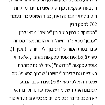
הן, בעוד עסקאות מן הסוג השני תהיינה מותרות.
היטיב לתאר הבחנה זאת, כבוד השופט כהן בעמוד
762 לפסק הדין:
"המחוקק מבחין היטב בין "ירושה" מכאן לבין
"עזבון" מכאן: "הירושה" היא הזכות אשר מכוחה
עובר במות המוריש "העזבון" לידי יורשיו )סעיף 1(.
סעיף 8 )א( אינו אוסר עסקאות בעזבון, אלא הוא
אוסר עסקאות "בירושה" )שים לב גם לכותרת
השוליים וגם לדיבור "ירושתו" שבגוף הסעיף(: מה
שאסור הוא לפי סעיף 8)א( אינו הסכם הנוגע
לעזבונו העתיד של מוריש אשר עודנו חי, ובוודאי
לא הסכם בדבר נכס מסויים מנכסי עזבונו. האיסור