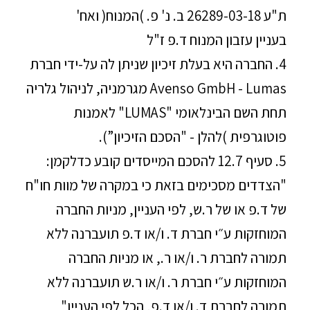
ת"ע 26289-03-18 ב. נ' פ. )המנוח( ואח'
בעניין עזבון המנוח ד.פ ז"ל
4. החברה היא בעלת זיכיון שניתן לה על-ידי חברת
Avenso GmbH - Lumas מגרמניה, לניהול גלריה
תחת השם הבינלאומי "LUMAS" לאמנות
פוטוגרפית )להלן - "הסכם הזיכיון”).
5. סעיף 12.7 להסכם המייסדים קובע כדלקמן:
"הצדדים מסכימים בזאת כי במקרה של מוות חו"ח
של ד.פ או של ר.ש, לפי העניין, מניות החברה
המוחזקות ע״י חברת ד. ו/או ד.פ תועברנה ללא
תמורה לחברת ר. ו/או ר., או מניות החברה
המוחזקות ע״י חברת ר. ו/או ר.ש תועברנה ללא
תמורה לחברת ד. ו/או ד.פ, הכל לפי העניין"