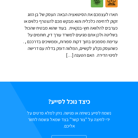
תארו לעצמכם את הסיטואציה הבאה: העסק של בן הזוג
זקוק לדחיפה כלכלית והוא מבקש מכם להצטרף כלווים או
כערבים להלוואה חוץ-בנקאית. בעוד שהוא מבטיח שהכול
בשליטה ולכן אתם מגיעים למשרד עורך דין, חותמים על
ערימת מסמכים בתוך דקות ספורות, וממשיכים בדרככם , .
כשהעסק נקלע לקשיים, המלווה דופק בדלת עם דרישה
לפינוי הדירה. האם הטענה […]
כיצד נוכל לסייע?
נשמח לסייע בשיחה או פגישה. ניתן למלא פרטים על
ידי לחיצה על "צור קשר" בצד שמאל ונשמח לחזור
אליכם.