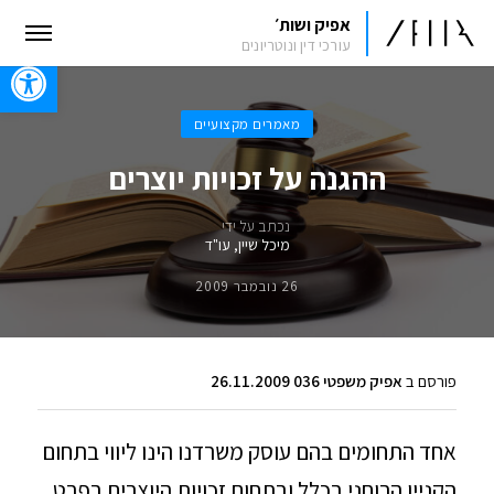
אפיק ושות׳
עורכי דין ונוטריונים
oolbar
מאמרים מקצועיים
ההגנה על זכויות יוצרים
נכתב על ידי
מיכל שיין, עו"ד
26 נובמבר 2009
פורסם ב
אפיק משפטי 036 26.11.2009
אחד התחומים בהם עוסק משרדנו הינו ליווי בתחום
הקניין הרוחני בכלל ובתחום זכויות היוצרים בפרט,