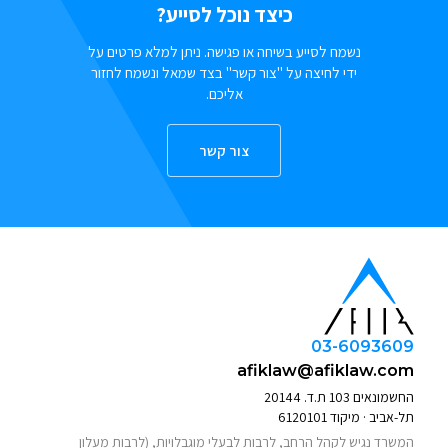
כיצד נוכל לסייע?
נשמח לסייע בשיחה או פגישה. ניתן למלא פרטים על
ידי לחיצה על "צור קשר" בצד שמאל ונשמח לחזור
אליכם.
צור קשר
03-6093609
afiklaw@afiklaw.com
החשמונאים 103 ת.ד. 20144
תל-אביב · מיקוד 6120101
המשרד נגיש לקהל הרחב, לרבות לבעלי מוגבלויות, (לרבות מעלון