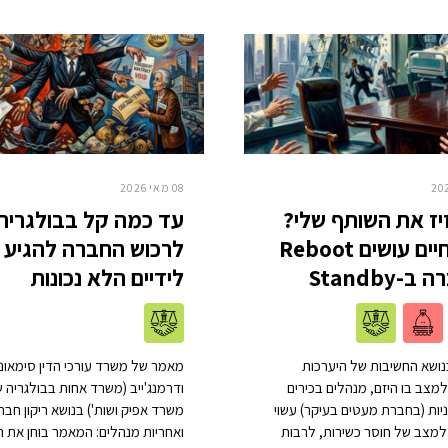
08 מאי 2026
יז את השותף שלי?
עד כמה קל בבולגריה
כשהחיים עושים Reboot
לרכוש החברה להגיע
-Standby
לידיים הלא נכונות
ושא החשיבות של היערכות
מאמר של משרד עורכי הדין סימאונו
מצב בו היזם, מנהלים בכירים
ודרמנג'ייב (משרד אחות בבולגריה 
יות (בחברת מעטים בעיקר) עשוי
משרד אפיק ושות') בנושא ריקון חבר
למצב של חוסר כשירות, לרבות
ואחריות מנהלים: המאמר בוחן את 