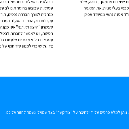
ייפוי כוח מתמשך, צוואה, שינוי
בבולגריה בשאלת זכותה של חברה
סכמי בעלי מניות. את המאמר
עסקאות שבוצעו בחוסר תום לב על 
"ד אסנת נתאי ממשרד אפיק
מנהליה לצורך הברחת נכסים, תוך
עקרונות חוק החוזים. הטענה המרכז
שעיקרון "הייצוג האורגני" אינו מקנה
חסינות, ויש לאפשר לחברות לבטל
עסקאות בלתי מוסריות שנעשו בקנו
צד שלישי כדי למנוע שוד חוקי של נכ
 ניתן למלא פרטים על ידי לחיצה על "צור קשר" בצד שמאל ונשמח לחזור אליכם.