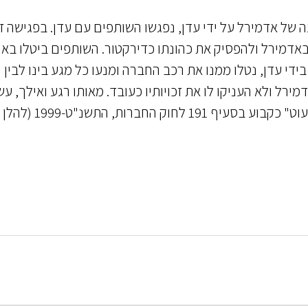
סף מחשבונה של אדמירל על ידי עדן, נפגשו השותפים עם עדן. בפגישה זו
 באדמירל ולהפסיק את כהונתו כדירקטור. השותפים ביטלו באו
די עדן, נטלו ממנו את רכב החברה ומנעו כל מגע בינו לבין
רל ולא העניקו לו את זכויותיו כעובד. מאותו רגע ואילך, עש
השותפים באדמירל כבשלם ובכך ביצעו "קיפוח המיעוט" כקבוע בסעיף 191 לחוק החברות, התש