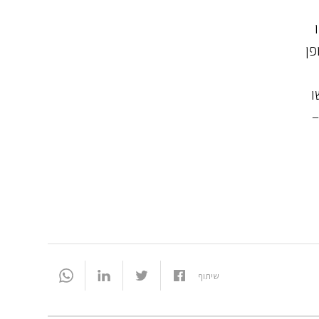
פן
ו
נ"ט-1999 (להלן –
שיתוף