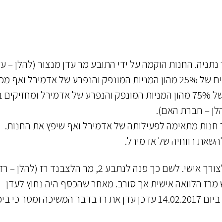
נתניה. החנות הוקמה על ידי התובע מר עדן מנצור (להלן – עד
ונתבעים 4-2 (להלן ביחד – השותפים). עדן הוא בעלים של 25% מהון המניות המונפק והנפרע של אדמירל ואף 
בתפקיד דירקטור באדמירל. השותפים הם הבעלים של 75% מהון המניות המונפק והנפרע של אדמירל ומחזיקי
 חנות מתאימה לפעילותה של אדמירל ואף שיפץ את החנות.
השאת רווחיה של אדמירל.
3. במהלך חודש ינואר 2017 נזקק עדן לסכום כסף לצורך אישי. לשם כך פנה לנתבע 2, מר הלצבנד רז (להלן –
מרז הלוואה אישית אך סורב. מאחר שהכסף היה נחוץ לעדן
בדחיפות, הוא משך אותו מאדמירל כהלוואת בעלים. ביום 14.02.2017 עדכן עדן את רז בדבר המשיכה ומסר