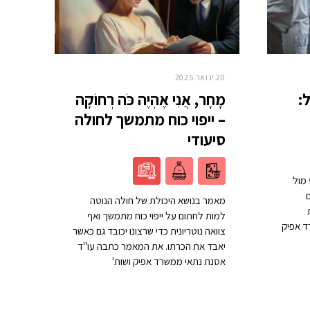
20 ינואר 2025
:
מָחָר, אֲנִי אֶהְיֶה כֹּה רְחוֹקָה
– ייפוי כוח מתמשך לחולה
סיעודי
מול
ם
מאמר בנושא היכולת של חולה הנוטה
למות לחתום על ייפוי כוח מתמשך ואף
ד אפיק
צוואה נוטריונית כדי שרצונו יכובד גם כאשר
יאבד את הכרתו. את המאמר כתבה עו"ד
אסנת נתאי ממשרד אפיק ושות'