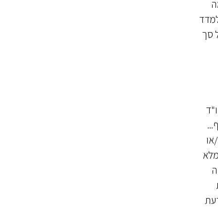
ה
א תעלה על סך של 100,000 ₪ צמוד למדד
 סך
"ד
..
או
מלא
ה
דעת