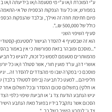
ע"י המוכרת ו/או ע"י מי מטעמה ו/או בידיעתה ו/או
מיום חתימת חוזה זה ואילך, ובלבד שהנפקות הכספי
כולל של 500,000 ₪...".
סעיף השיפוי השני
הוא זה שבסעיף 4 להסדר הגישור לוסטיגמן-קסטודיה, לפיו
"...מוסכם ומובהר בזאת מפורשות כי אין באמור בהסד
מהמוותרים מטעמם לממש כל זכות, להגיש כל תביעה,
אושרי דהן, עו"ד מועין חורי, אשר סטולר ו/או כל יור
מוסכם כי במקרה שבו מי מהצדדים להסדר זה... יגיש
חליפיהם... למעט כל תביעה (ביחס לסטולר בלבד) 
או חלקי) בתשלום סכום ההסדר ובכל תשלום אחר לק
יגיש הנתבע הודעת צד ג' או תביעת שיפוי כלפי הצד
הסכום אשר נתקבל בידיו בפועל מאת הנתבע הישיר 
צד ג' לנתבע הישיר בשל כך...".