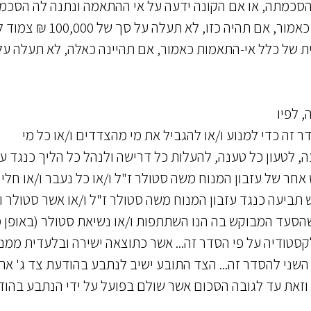
 בהסכמתה, או אם הקונה ידעה על אי ההתאמה ונתנה לה הסכמ
במפורש, או כל עוד הנפקות הכספית של אי-התאמה כאמור, אם תהיה כזו, ל
ת של כלל אי-התאמות כאמור, אם תהיינה כאלה, לא תעלה על
ר זה כדי למנוע ו/או להגביל את מי מהצדדים ו/או כל מי
 לטעון כל טענה, להעלות כל דרישה ולנהל כל הליך כנגד עו
ש אחר של עזבון המנוח משה סטולר ז"ל ו/או כל נעבר ו/או חליף.
 תביעה כנגד עזבון המנוח משה סטולר ז"ל ו/או אשר סטולר ו/
שהסעד המבוקש בה הנו השתתפות ו/או נשיאת סטולר (באופן 
סטודיה על פי הסדר זה... אשר כתוצאה ישירה ובלעדית ממנ
 השני להסדר זה... הצד התובע ישיב לנתבע בהודעת צד ג' את
וזאת עד לגובה הסכום אשר שולם בפועל על ידי הנתבע בהו