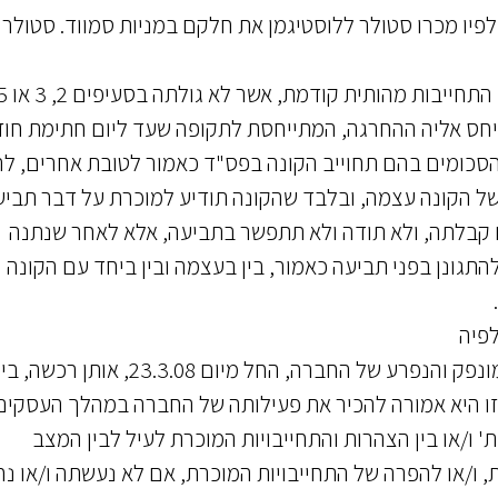
וא סעיף 6.2 להסכם סטולר-לוסטיגמן משנת 2009 לפיו מכרו סטולר ללוסטיגמן את חלקם במניות סמווד. סטולר
"אם החברה [סמווד – י.ש.] תחוייב בפס"ד חלוט בגין התחייבות מהותית קודמת
ביחס אליה ההחרגה, המתייחסת לתקופה שעד ליום חתימת חוז
 הסכומים בהם תחוייב הקונה בפס"ד כאמור לטובת אחרים, לר
של הקונה עצמה, ובלבד שהקונה תודיע למוכרת על דבר תביע
ם קבלתה, ולא תודה ולא תתפשר בתביעה, אלא לאחר שנתנה
תגונן בפני תביעה כאמור, בין בעצמה ובין ביחד עם הקונה
"...הואיל והקונה הינה בעלים של יתרת הון המניות המונפק והנפרע של החברה, החל מיום 23.3.08, אותן רכשה, 
סמך 'בדיקת נאותות', מיום 26.11.07... וככזו היא אמורה להכיר את פעילותה של החברה במהלך העסקי
' ו/או בין הצהרות והתחייבויות המוכרת לעיל לבין המצב
 ו/או להפרה של התחייבויות המוכרת, אם לא נעשתה ו/או נ