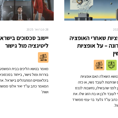
28 פברואר 2025
יות שאחרי האופציה
יישוב סכסוכים בישראל
נה – על אופציות
ליטיגציה מול גישור
ין
מאמר בנושא הליכים בבית המשפט 
בוררות ומול גישור, בייחוד בסכסוכי
ושא השאלה האם אופציות
בינלאומיים המתנהלים בישראל. את
שניתנות לעובד נשוי, או כזה
המאמר כתב עו"ד יאיר אלוני ממשר
לפני שהבשילו, נחשבות לנכס
ושות'
עובד ולבן או בת הזוג שלו. את
תב עו"ד גלעד בר-עמי ממשרד
'.