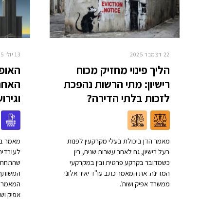
22 דצמבר 2025
13 יולי 2025
הליך פינוי מחזיק מכוח
האופצ
רישיון: מתי הרשות נהפכת
האחרו
לזכות בלתי הדירה?
וגירוש
מאמר הדן ביכולת בעלי מקרקעין לפנות
מאמר בנ
בעל רישיון, גם לאחר עשרות שנים, בין
לעובדים 
כשמדובר בקרקע פרטית ובין במקרקעי
שהתחתן 
המדינה. את המאמר כתב עו"ד יאיר אלוני
המשותף ל
ממשרד אפיק ושות'.
המאמר כ
אפיק ושות