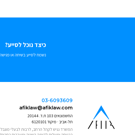
כיצד נוכל לסייע?
נשמח לסייע בשיחה או פגישה.
03-6093609
afiklaw@afiklaw.com
החשמונאים 103 ת.ד. 20144
תל-אביב · מיקוד 6120101
המשרד נגיש לקהל הרחב, לרבות לבעלי מוגבלוי
בכניסה ומעלית לקומה השניה ומעברים רחבים)