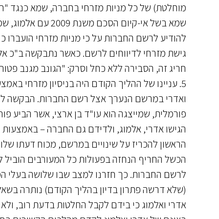
מוחלטת) של כל מניות מזרחי בחברה, שמא כנגד "חו
שמא בשל אי-קיום הס
להודיע לרשם החברות על כי מניות מזרחי הועברו כו
גישת מזרחי לדיווחים לרשם. כאשר נתבקשה ב"כ אל
חריג זה, הסבירה ללא כחל וסרק: "הגונב מגנב פטור" (עמ' 10, ש' 5 לפרוטוקול הדיון מיום 3
5. עניינו של ההליך הקודם היה בניסיון מזרחי באמצ
ואדרי במרשם הנערך אצל רשם החברות. הבקשה לסע
פורמלית, שמייצגה הוא עו"ד בן ארצי, אשר הביע פו
הגישו אדרי, אלמוג, ולדידם גם החברה – באמצעות 
הראשון להכריז על שינויים במרשם, מכוח דעתו שלו
הכשל החריף הנחזה בפעולות כל המעורבים הוביל לב
לרשם החברות. כך חזרנו למצב שבו שלושה בעלי המ
(שלא דרשה פתרון בדיון בהליך הקודם) נותרה בשאל
אדרי ואלמוג כי בידם לקבל החלטות בדעת רוב, ול