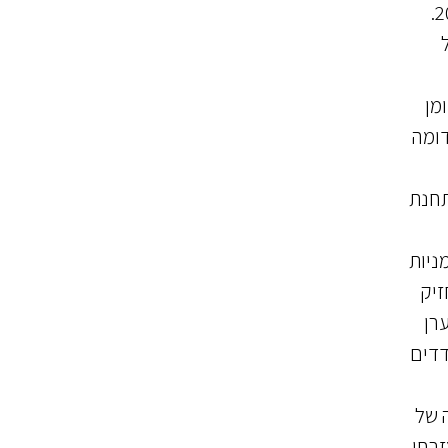
להותירו בעינו, ברי כי אין לו תקומה, ולכן יימחק, כהוראת תקנה 41(א)(4) לתקנות סדר הדין האזרחי, התשע"ט-2018.
 הקודם), ומן
דומה
באילת שבו תחנת
מוג), אחיה של אדרי, מחזיק ב-32% מהון המניות
ן: אופקים) מחזיק
רן
צדדים
-1999 על החברה. בנה של
 בנה, מזרחי