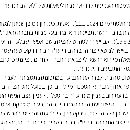
כות העניינית לדון. אך נניח לשאלות של "לא יעבירנו עוד":
7. משהועבר ההליך לטיפולי עמדתי על שלושה אלה (החלטתי מיום 22.1.2024): ראשית, כעקרון (ומובן שניתן לנ
ות בדבר הגשת תביעות ודאי נגד בעל מניות בחברה (ראו: ת"
(ת"א-כלכלית) 43013-03-17 חסין נ' בלובבנד (19.6.2018)), ואם יש החלטה יש להציגה, שכן אפשר שבלעדיה י
באשר לנושא ייצוג החברה בידי עו"ד דביר דווקא, שעה שמח
לה מי הוא הרשאי לייצג את החברה. אחרונה, ציינתי כי כתבי
מלו התובעים ותיקנו עתה.
שום מה ניתן לברר את התביעה במתכונתה. תמציתה: לעניין
פה אחד) גובר על הסכם המייסדים; כך בפועל נהגו הצדדים; 
בדעת רוב בעניין מינוי עו"ד ברוטפלד. לעניין עצם הגשת הת
בר הוא שתביעת החברה נגדו ויתר הנתבעים מוצדקת; אלמו
עשו כן בלא החלטת דירקטוריון, אין לדעת) והחליטו להגיש את
ין ייצוג החברה בידי עו"ד דביר, הסבירו כי החברה התנהלה ע