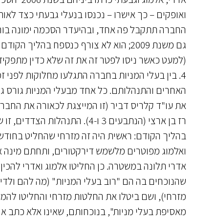
ואופקים – כך אישרו – נכנסו בנעלי גבעתי כצד לאו
גם משנת 2009; הוא לא צורף כנספח בהליך
(למעט כאשר ניסו לפטר זה את זה שלא כדין מתפקיד
האחרים והתנהלותם. כל אחד מבעלי המניות גורס גם
את עו"ד קלריס דביר (זו המייצגת לכאורה את החברה
רז בן ארצי (הנתבעים 3 ו-4). ה
ואלמוג מפוטרים מלשמש דירקטורים, ותחתם מינה את
אדרי תלונה במשטרה. כן החליטו אלמוג ואדרי להכי
שהנוכחים בה הם "רוב בעלי המניות" (מה להם ולדירק
מזרחי), ושם ביטלו את החלטות מזרחי והחליטו להמש
מאסיפת בעלי מניות", בנוכחותם, שאינו אלא כתב אי