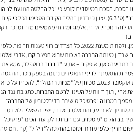
תו הסכם. הסכם המייסדים קובע כי "כל החלטה הנוגעת לניהול
החברה תתקבל פה אחד, ובהיעדר הסכמה ימונה בורר" (ס' 6.3). יצוין כי בדיון בהליך הקודם הסכימו הכל כי 
 הקודם או לזה הנוכחי. אדרי, אלמוג ומזרחי משמשים מזה זמן כדירק
ם).
4. בין בעלי המניות בחברה התגלעו מחלוקות לפני זמן, ולפחות משנת 2022. כל הצדדים רווי טענות חריפות כלפי
 שבדין מינתה החברה בא כוח שהוא חפץ ביקרו, אדרי ואלמוג
 בתביעה כאן), אופקים – את עו"ד דרור ברוטפלד, שמא את ע
תנהלות הצדדים, זו שמידת התאמתה לדיני התאגידים נתונה בספק ניכר, הודגמה
בהליך הקודם: ראשית היה זה מזרחי שהחליט בחודש אוקטובר 2023, מכוחן של "מניות ההנהלה", להכריז על כ
 אחיו, תוך דיווח על השינוי לרשם החברות. כתגובת נגד הג
ן מסמך המכונה "פרטיכל מישיבת הדירקטוריון של החברה"
טוריון, לא נדע), והם אלמוג ואדרי, ישיבה שאליה לא זומן
יך בניהול מו"מ מסוים עם חברת דלק. עוד הכינו "פרטיכל
שום חריף כלפי מזרחי וסופו בהחלטה ל"דילול" (קרי: חמיסה