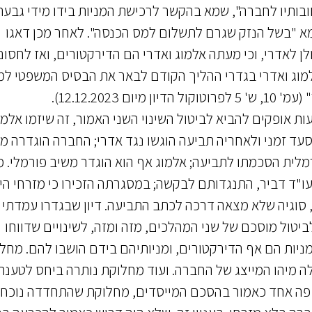
בותיו לחברה", שמא בהקשר לרכישת המניות בידו מידי גבעת
כם משנת 2009 עם אלמוג, שמא "בשל הנזק שגרם לתשלום למס הכנסה". לאחר מכן דאגו
לן לאדרי, וכי מעתה אלמוג ואדרי הם הדירקטורים, ואז לחסו
מוג ואדרי בגדרי ההליך הקודם לבאר את הבסיס המשפטי ל
12.12.202).
עות אופקים להביא לביטול השינוי השני האמור, זה שיזמו אלמו
ד זמני ולאחריה תביעה הוגשו נגד אדרי; החברה הוגדרה מ
רמלית הסכמתו לתביעה; אלמוג אף הוא הוגדר משיב פורמלי. מ
עו"ד דביר, התנגדותם לבקשה; במסגרתה הזכירו כי מזרחי הי
, סוגיה שלא מצאה דרכה לכתב התביעה. דיון שבגדרו עמדתי 
יטול מוסכם של שני המהלכים, מזה ומזה, לשינויים שדווחו
ניות הם אף הדירקטורים, ומניותיהם בידם הושבו להם. מחל
ה מיהו המייצג של החברה. ועוד מחלוקת נותרה ביחס לטענת
א פה אחד כאמור בהסכם המייסדים, מחלוקת שהתחדדה נוכח