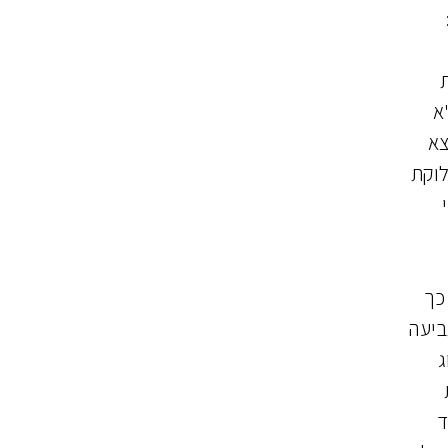
סות
א
ימצא
לוקת
כך
ביעה
ג
ד