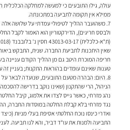
עולה, גילו התובעים כי למעשה למחלקה הכלכלית הסמ
ממילא אין תקומה לתביעה במתכונתה.
ולבסס חריגים), הדירקטוריון הוא האמור לקבל החלט
שאין היתכנות לתביעת החברה. שנית, התבקש ביאור 
חריפה המוכרת היטב גם מן ההליך הקודם עניינה בשא
טענות שאינם עומדים בהוראות התקנות; בעניין זה ע
8. היום: הבהרה מטעם התובעים, שנועדה לבאר על 
הניהול, הרי שהתקנון (שאינו נוקב בדרישה להסכמה 
נהג מזרחי, כאשר גייס לצדו את אלמוג, קיבל החלטה 
נגד מזרחי בלא קבלת החלטה במוסדות החברה, ההס
ואדרי כינסו נוכח החלטתי אסיפת בעלי מניות (כיצד 
התביעה ולמנות את עו"ד דביר, והא לנו תביעה. לעני