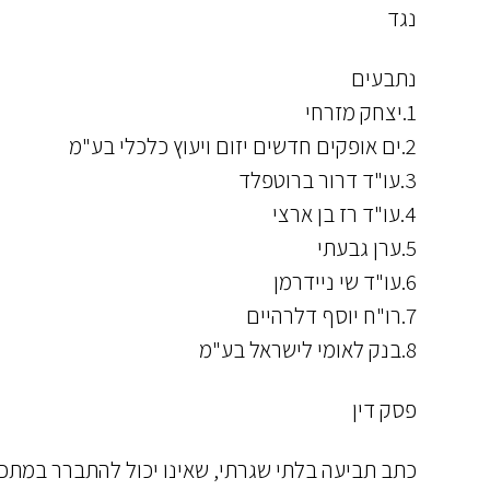
נגד
נתבעים
1.יצחק מזרחי
2.ים אופקים חדשים יזום ויעוץ כלכלי בע"מ
3.עו"ד דרור ברוטפלד
4.עו"ד רז בן ארצי
5.ערן גבעתי
6.עו"ד שי ניידרמן
7.רו"ח יוסף דלרהיים
8.בנק לאומי לישראל בע"מ
פסק דין
כתב תביעה בלתי שגרתי, שאינו יכול להתברר במתכו