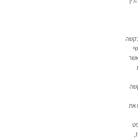
ליך
בקשה
שי
אשר
קשה
 את
פט
,