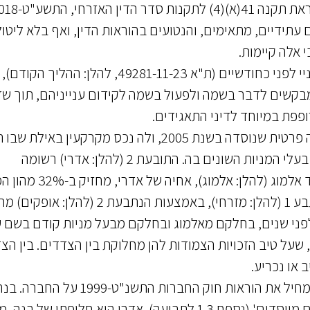
עתידיים, מתאימים, והנטועים בהוראות הדין, ואף בלא ליטול
 אלה קיימות.
1. בתמצית: כפי שהתחוור מהליך קודם שהתברר לפניי לפני כחודשיים (ת"א 49281-11-23, להלן: ההליך
מבקשים לדבר בשמה ולפעול בשמה לקידום ענייניהם, תוך ש
ופפת במיוחד לדיני התאגידים.
2. החברה היא צוף ים בע"מ (להלן: החברה). זו חברה פרטית שנוסדה בשנת 2005, ולה נכס מקרקעין 
דלק, מקור הכנסותיה האחד ומקור מחלוקותיהם של בעלי המניות השונים בה. התובעת 2 (להלן: אדרי) רשומה
כמחזיקה ב-24% מהון המניות החברה; התובע 4, דוד אלמוג (להלן: אל
הרגילות של החברה, זאת באמצעות התובעת 3; הנתבע 1 (להלן: מזרחי), באמצעות הנתבעת 2 (להל
 לו לפני שנים, בחלקם מאלמוג ובחלקם מבעל מניות קודם בשם ע
מניות הנהלה", שעל טיב הזכויות הצמודות להן מחלוקת בין הצדדים. בין ה
 או נכריע.
3. לחברה תקנון משנת 2005 (נספח 1.2 לתביעה), המחיל את הוראות חוק החברות התשנ"ט
אדרי, אלמוג וגבעתי כרתו ביניהם בשנת 2006 'הסכם מייסדים' (נספח 1.3 לתביעה). אדרי היא חליפתו של