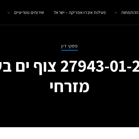
 ההתמחות
פעילות איברו-אמריקה – ישראל
שירותים נוטריוניים
פסקי דין
תא (ת"א) 943-01-24
מזרחי