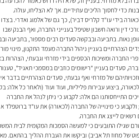
ה בלא מזרחי. בעניין זה, שלא היה דרוש כאמור להכרעה בה
נות כדי לחסוך הליכים עתידיים. אך לא הצליחו, עולה.
ורה בידי עו"ד קלריס דביר), כך גם של אלמוג ואדרי. בצדו
רכי דין ורואה חשבון שטיפל בענייני החברה, ואף הבנק שבו
פן נאות. בתביעה ובבקשה סעדים רבים מספור, בתביעה וב
ים הצהרתיים בעניין ניהול החברה מעמד התקנון, מינוי מור
פרי החברה ומשיכות הכספים בידי מזרחי וגבעתי, הצהרות ב
רה, סעדים בעניין "רישומים כוזבים במסמכי תאגיד", טענות
וזכויותיהם של מזרחי ואף גבעתי, סעדים הצהרתיים בדבר אי
אורה, ביצוע עבירות פליליות, ועוד ועוד (ולאחר כל אלה: ב
כים התייחסותנו הם אלה: לקבוע כי ניתן לנהל את החברה
לקבוע כי מינוייה של החברה (לכאורה) את עו"ד ברוטפלד או
ם רשאים לייצג את החברה.
רם שגילו התובעים כי למעשה הסמכות המקומית לבית המש
וט של מחוז תל אביב) וביקשו את העברת ההליך בהתאם. מאז