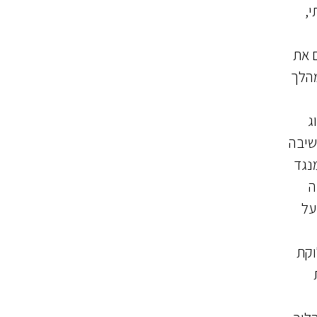
י,
ם את
מהלך
ג
שיבה
נגד
ה
על
וקת