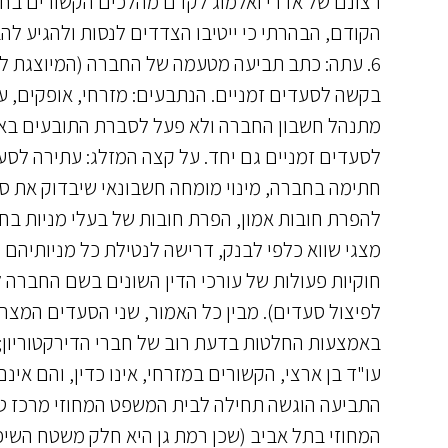
רצונם של אדרי ואלמוג לקדם מהלכים הקשורים בחבר
הקודם, הבהרתי כי ייטיבו הצדדים לנסות ולהגיע להב
6. עתה: כתב תביעה מטעמה של החברה (המיוצגת לכא
בקשה לסעדים זמניים. הנתבעים: מזרחי, אופקים, עו
מתנהל חשבון החברה ולא פעל לסברת התובעים באו
לסעדים זמניים גם יחד. על קצה המזלג: עתירה לסעד
חתימה בחברה, מינוי מומחה חשבונאי שיבדוק את ס
להפרת חובות אמון, הפרת חובות של בעלי מניות בחב
מצגי שווא כלפי לבנק, דרישה לנטילת כל מניותיהם 
חוקיות פעולות של עורכי הדין השונים בשם החברה לכ
לפיצול סעדים). מבין כל האמור, שני הסעדים המצרי
באמצעות החלטות בדעת רוב של חברי הדירקטוריון; ו
עו"ד בן ארצי, הקשורים במזרחי, אינו כדין, והם אינ
התביעה הוגשה תחילה לבית המשפט המחוזי מרכז ט
המחוזי בתל אביב (שכן רמת גן היא חלק משטח השיפ