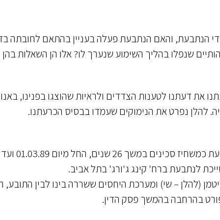
י הנתבעת, והאם הנתבעת פעלה בעניין בהתאם לחובתה בדי
ותיים שנפלו בהליך השימוע שנערך לו? אלו הן השאלות בהן ע
תנו את דעתנו לטענות הצדדים ולראיות שהוצגו בפנינו, באנו
יה. להלן נפרט את הנימוקים שעמדו בבסיס הכרעתנו.
1. התובע, מר יוחאי דגהו (להלן – התובע) עבד בנתבעת כמשחיז סכינים במשך 26 שנים, החל מיום 01.03.89 ועד
ם שי ליטמן (להלן – שי) ומערכת היחסים ששררה בינו לבין התובע, 
שיפורט בהרחבה בהמשך פסק הדין.