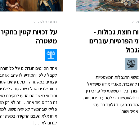
03 אפריל 2026
ת חוצת גבולות -
על זכויות קטין בחקיר
י הפרטיות עוברים
משטרה
גבול
אחד הסיוטים הגדולים של כל הורה 
לקבל טלפון המודיע לו שהבן או הב
ושא ההגבלות המשפטיות
עצורים במשטרה – כולנו עשינו שטוי
ם להעברת מאגרי מידע מישראל
בתור ילדים אבל כשזה קורה לילדים
צורך בליווי משפטי של עורכי דין
ובוודאי כאשר הם הגיעו לחקירת מש
בינלאומיים כדי למנוע הפרות חוק.
זה כבר סיפור אחר… זה לא רק מ
ר כתב עו"ד גלעד בר עמי
פלילי שבהמשך לא יהיה פשוט למח
פיק ושות'
אותו אלא שעצם החקירה במשטרה 
לגרום לא […]