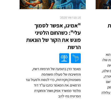
16 פברואר 2026
ת
"אמיגו, אפשר לסמוך
עלי": כשהחום הלטיני
פוגש את הקור של הונאות
הרשת
הוא
ת שלו
ות
מאמר הדן בתופעה של תרמיות רשת,
 שלנו,
והחשיבות של פעולה משותפת
טרה,
משפטית/חקירתית, כדי לנסות ולפעול נגד
רשם
הרמאים. את המאמר כתבו עו"ד דוד
וק
מלמד ממשרד אפיק ושות' והחוקרת
עלולה
הפרטית נתי להב