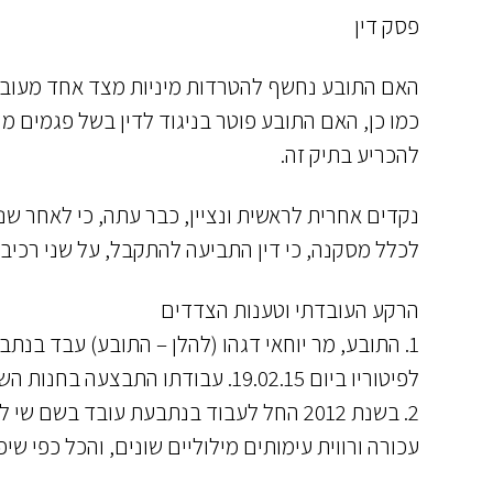
פסק דין
האם התובע נחשף להטרדות מיניות מצד אחד מעובד
כמו כן, האם התובע פוטר בניגוד לדין בשל פגמים מה
להכריע בתיק זה.
נקדים אחרית לראשית ונציין, כבר עתה, כי לאחר שנ
לכלל מסקנה, כי דין התביעה להתקבל, על שני רכיב
הרקע העובדתי וטענות הצדדים
לפיטוריו ביום 19.02.15. עבודתו התבצעה בחנות השייכת לנתבעת ברח' קינג ג'ורג' בתל אביב.
2. בשנת 2012 החל לעבוד בנתבעת עובד בש
עכורה ורווית עימותים מילוליים שונים, והכל כפי 