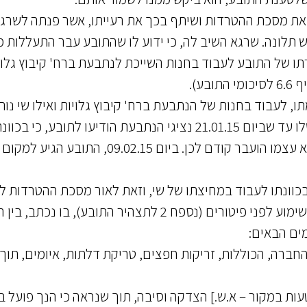
 את מסכת ההטרדות ושיתף בכך את רעייתו, אשר פנתה לשרג
 תלונה. שרגא השיב לה, כי ידוע לו שהתובע עבר התעללות מ
תו של התובע לעבוד בחנות השייכת לנתבעת ברח' קיבוץ גלוי
ע).
ו, לעבוד בחנות של הנתבעת ברח' קיבוץ גלויות ואילו שי נות
לעבוד בחנות בקינג ג'ורג'. הריחוק הפיסי עשה את שלו עד שביום 21.01.15 נציגי הנתבעת הודיעו לתובע, כי 
להעביר את שי לעבוד בחנות בקיבוץ גלויות, אליה הוא עצמו הועבר קודם לכן. ביום 09.02.15, התובע הגיע למקום
ין בכוונתו לעבוד במחיצתו של שי, וזאת לאור מסכת ההטרדות ל
היה חשוף. ביום 16.02.15 קיבל התובע מכתב זימון לשימוע לפני פיטורים (נספח 2 לתצהיר התובע), בו נ
ים הבאים:
י החברה, הכוללות, זריקות חפצים, טריקת דלתות, איומים, תוך
הטעות במקור – א.ש.] הצדקה וסיבה, תוך שנראה כי הנך פועל ב