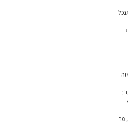
להתנכל
טרדות
זה
";
 מר