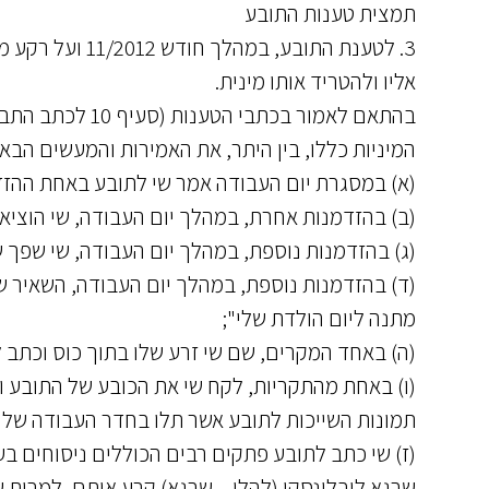
תמצית טענות התובע
3. לטענת התובע,
אליו ולהטריד אותו מינית.
המיניות כללו, בין היתר, את האמירות והמעשים הבאי
(א) במסגרת יום העבודה אמר שי לתובע באחת ההזדמנ
(ב) בהזדמנות אחרת, במהלך יום העבודה, שי הוציא א
(ג) בהזדמנות נוספת, במהלך יום העבודה, שי שפך ש
(ד) בהזדמנות נוספת, במהלך יום העבודה, השאיר 
מתנה ליום הולדת שלי";
(ה) באחד המקרים, שם שי זרע שלו בתוך כוס וכתב 
(ו) באחת מהתקריות, לקח שי את הכובע של התובע וה
תמונות השייכות לתובע אשר תלו בחדר העבודה שלו;
(ז) שי כתב לתובע פתקים רבים הכוללים ניסוחים בע
שרגא לובלינסקי (להלן – שרגא) קרע אותם, למרות 