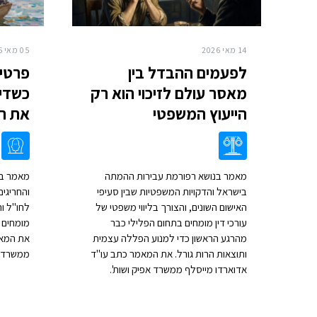
14 מאי 2026
05 מאי 2026
לפעמים ההבדל בין
פרטיו
מאסר עולם לזיכוי הוא רק
כשדינ
הייעוץ המשפטי
את ה
מאמר בנושא רפורמת עבירות ההמתה
מאמר בנ
בישראל והדקויות המשפטיות שבין סעיפי
והחריגי
האישום השונים, והצורך בליווי משפטי של
לחו"ל וה
עורכי דין מומחים בתחום הפלילי כבר
מומחים ו
מהרגע הראשון כדי למנוע הפללה עצמית
את המאמ
ותוצאות הרות גורל. את המאמר כתב עו"ד
ממשרד א
אדוארדו מייסלף ממשרד אפיק ושות'.