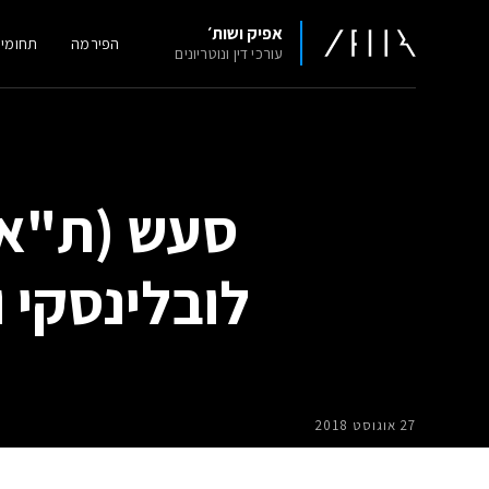
אפיק ושות׳
הפירמה
תחומי
עורכי דין ונוטריונים
לובלינסקי ובנו 
27 אוגוסט 2018