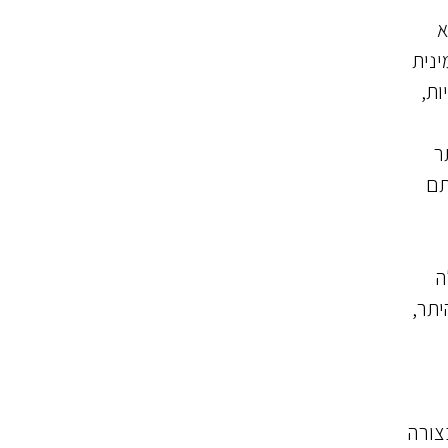
א
ינית
ות,
ר
בכוונתם
ה
כתב, בין היתר,
צורה