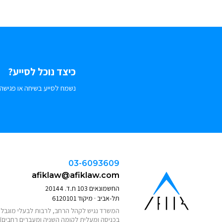
כיצד נוכל לסייע?
נשמח לסייע בשיחה או פגישה.
03-6093609
afiklaw@afiklaw.com
החשמונאים 103 ת.ד. 20144
תל-אביב · מיקוד 6120101
המשרד נגיש לקהל הרחב, לרבות לבעלי מוגבלוי
בכניסה ומעלית לקומה השניה ומעברים רחבים)