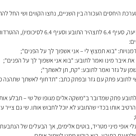
 במהלך חודש 11/2012 ועל רקע מערכת היחסים העכורה בין השניים, נחצו הקווים ושי החל 
בהתאם לאמור בכתבי הטענות (סעיף 10 לכתב התביעה, סעיף 6.4 לתצהיר התובע וסעיף 6.4 לסיכומיו), הה
ם:
ויות: "בוא תמצוץ לי – אני אשפוך לך על הפנים";
ת איבר מינו ואמר לתובע: "בוא אני אשפוך לך על הפנים";
מן על גזר ואמר לתובע: "קח, תן לאשתך";
שי לתובע פתק עם גזר ובפתק כתב: "תדחוף לאשתך שתהנה מ
לתובע פתק שמדובר ב"משקה אלים מגופו של שי – תבלע אותו
רטיב אותו בכדי שהתובע לא יוכל לחבוש אותו. שי גם צייר על
לי אופי מיני מטריד, בוטים אלימים, אך הבעלים של הנתבעת,
שלטענת התובע, הוא ביקש ממנו לשמור אותם.