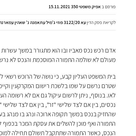
פורסם ב
אפיק משפטי 350 15.11.2021
לקריאת פסק הדין
עא 3122/20 פוזי ג'מיל עתאמנה נ' שאהין עמארנה
אדם רכש נכס מאביו ובו הוא מתגורר במשך עשרות
מעולם לא שולמה התמורה המוסכמת והנכס לא נרשם
בית המשפט העליון קבע, כי נושה של הרוכש רשאי למ
שטרם נרשם על שמו בלשכת רישום המקרקעין וקיימת 
לאו. בנוסף, ניתן לרשום עיקול גם אם לא רשומה 
נכסים, בין אם לצד שלישי "זר", בין אם לצד שלישי
שהחזיק בנכס במשך תקופה ארוכה ונהג בו מנהג ב
התמורה ואף מוכן להשלים את עסקת המכר בכפוף ל
הנכס, כאשר התמורה שתתקבל תשולם תחילה למוכר 