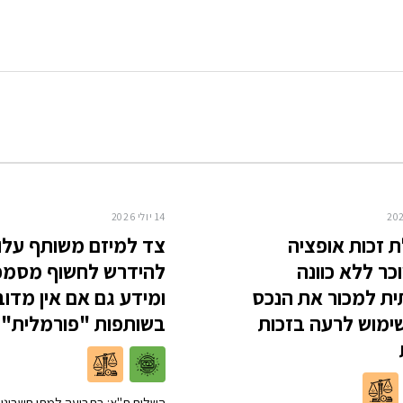
14 יולי 2026
 זכות אופציה
צד למיזם משותף עלו
ר ללא כוונה
להידרש לחשוף מסמכ
ת למכור את הנכס
ומידע גם אם אין מדוב
ימוש לרעה בזכות
בשותפות "פורמלית"
השלום ת"א: בתביעה למתן חשבונות