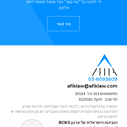
ידי לחיצה על "צור קשר" בצד שמאל ונשמח לחזור
אליכם.
צור קשר
03-6093609
afiklaw@afiklaw.com
החשמונאים 103 ת.ד. 20144
תל-אביב · מיקוד 6120101
המשרד נגיש לקהל הרחב, לרבות לבעלי מוגבלויות, (לרבות מעלון
למדרגות בכניסה ומעלית לקומה השניה ומעברים רחבים) אולם פגישות יש
לתאם מראש.
הנציגות הישראלית של ארגון
BOKS