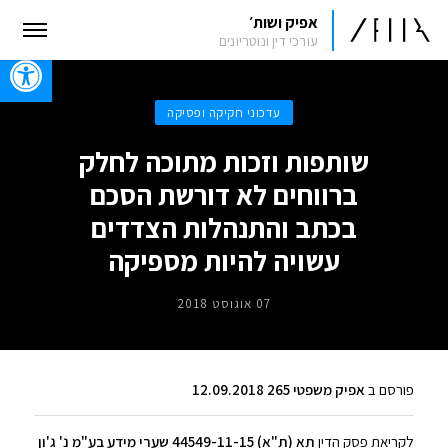
אפיק ושות׳
עורכי דין ונוטריונים
oolbar
עדכוני חקיקה ופסיקה
שותפות וזכות מתוכה לחלק
ברווחים לא דורשת הסכם
בכתב והתנהלות הצדדים
עשויה להיות מספיקה
07 אוגוסט 2018
פורסם ב
אפיק משפטי 265 12.09.2018
לקריאת פסק הדין
תא (ת"א) 44549-11-15 שערי מידע בע"מ נ' ג'ון