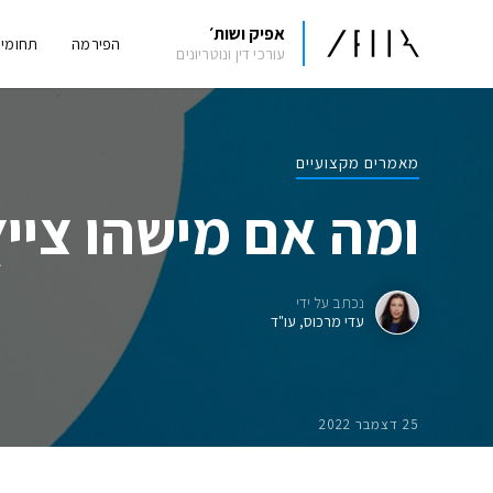
אפיק ושות׳
הפירמה
תחומי
עורכי דין ונוטריונים
מאמרים מקצועיים
ומה אם מישהו צייץ
נכתב על ידי
עדי מרכוס, עו"ד
25 דצמבר 2022