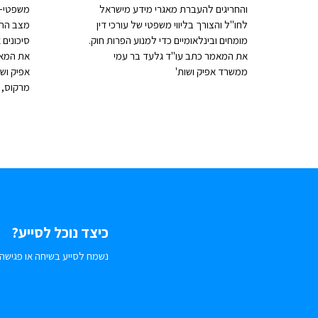
והחריגים להעברת מאגרי מידע מישראל
משפטי-ח
לחו"ל והצורך בליווי משפטי של עורכי דין
מצב החב
מומחים ובינלאומיים כדי למנוע הפרות חוק.
סיכונים 
את המאמר כתב עו"ד גלעד בר עמי
את המאמ
ממשרד אפיק ושות'
אפיק ושו
מרקוס, 
כיצד נוכל לסייע?
נשמח לסייע בשיחה או פגישה.