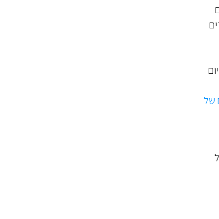
ם
ים
ום
 של
ל