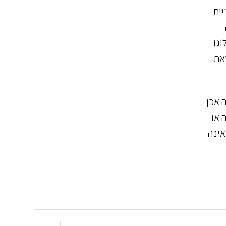
יית
גו
את
 אכן
 או
אינה