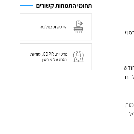
תחומי התמחות קשורים
היי-טק וטכנולוגיה
פני
פרטיות, GDPR, סודיות
והגנה על מוניטין
סק, כי כל משתמש אשר ישלם 8 דולר לחודש
להם
מות
לי