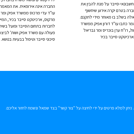
שבונאי-סייבר על מנת להבין את
החברה אינה אירופאית. את המאמר 
רה בטרם יקרה אירוע שיחשוף
עו"ד עדי מרכוס ממשרד אפיק ומר 
אלה בשלב בו מאוחר מידי לתקנם.
מרקוס, ארכיטקט סייבר בכיר, המיי
ר כתבו עו"ד דורון אפיק ממשרד
לחברות בתחום הסייבר ופועל בשית
ת', רו"ח ערן בוכריס ומר גבריאל
פעולה עם משרד אפיק ושות' לביצוע
ארכיטקט סייבר בכיר
סיכוני סייבר וטיפול בבעיות בנושא.
 ניתן למלא פרטים על ידי לחיצה על "צור קשר" בצד שמאל ונשמח לחזור אליכם.