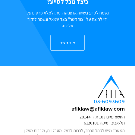
כיצד נוכל לסייע?
נשמח לסייע בשיחה או פגישה. ניתן למלא פרטים על
ידי לחיצה על "צור קשר" בצד שמאל ונשמח לחזור
אליכם.
צור קשר
03-6093609
afiklaw@afiklaw.com
החשמונאים 103 ת.ד. 20144
תל-אביב · מיקוד 6120101
המשרד נגיש לקהל הרחב, לרבות לבעלי מוגבלויות, (לרבות מעלון