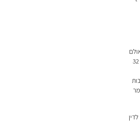
, אולם
הצדדים חלוקים האם אכן כך הדבר או שמא מדובר בהסכם מכר. למען הסדר הטוב אביא כבר בשלב זה את סעיף 32
בות
מר
לדין