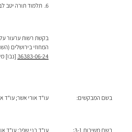
6. תלמוד תורה יטב לב בע"מ
בקשת רשות ערעור על
המחוזי בירושלים (השופ
36383-06-24
[נבו] מיום 2024
בשם המבקשים:
עו"ד אורי אשר; עו"ד א
בשם משיבות 3-1:
עו"ד בני שפר; עו"ד אור