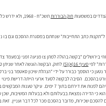
 הצדדים במשמעות
חוק הבוררות
תשכ"ח - 1968, ולא ידרש כל
ל"תקנות כתב התחייבות" שנחתם במסגרת ההסכם וגם בו נ
שפט המחוזי בירושלים "בקשה בהולה למתן צו מניעה זמני (במעמד צד
רות" לפי
סעיף 16(א)(5)
לחוק. הבקשה הוגשה לאחר שניתן ס
 נטען כי הוסמך כבורר על ידי "הנהלת שיכון סאטמר בני ברק
כמפורט בהסכם. הסיבה לבקשה לסעד ארעי הייתה דרישת פינוי
שהתקבלה אצל המבקשים ביום 28.5.2024 לפיה עליהם לפנות את דירתם בתוך 7 ימים. עיקר טענות 
 ההסכם, בה הם מתגוררים כ-25 שנים, הוא כי הדירה נמצאת בבעלותם ולא בבעלות המשיבות, שכן
 להסכם שכירות, מדובר בהסכם מכר לכל דבר ועניין. זאת 