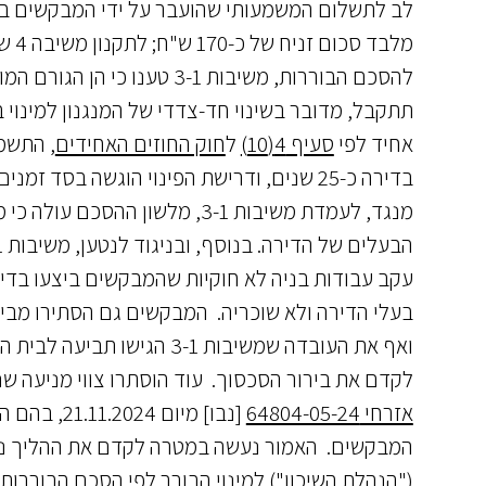
לב לתשלום המשמעותי שהועבר על ידי המבקשים בת
מלב
להסכם הבוררות, משיבות 3-1 ט
תתקבל, מדובר בשינוי חד-צדדי של המנגנון למינוי
אחיד לפי
סעיף 4(10)
ל
חוק החוזים האחידים
בדירה כ-25 שנים, ודרישת הפינוי הוגשה בסד זמנים קצר במיוחד, מאזן הנוחות נוטה לטובתם.
מנגד, לעמדת משיבות 3-1, מלשו
עקב עבודות בניה לא חוקיות שהמבקשים ביצעו בדירה
בעלי הדירה ולא שוכריה. המבקשים גם הסתירו מבי
ואף את העובדה שמשיבות 3-1 הגישו תביעה לבית המשפט השלום (
לקדם את בירור הסכסוך. עוד הוסתרו צווי מניעה שנ
אזרחי 64804-05-24
("הנהלת השיכון") למינוי הבורר לפי הסכם הבוררו