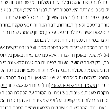
חילת תקופת ההסכם; להיעדר תשלום דמי שכירות חודשיים
ד סכום זניח של כ-170 ש"ח; לתקנון משיבה 4 שקובע כי מטרתה היא למכור דירות לבני הקהילה; ועוד. בנוגע
ענו כי הן הגורם המוסמך למינוי הבורר (הנהלת השיכון). ברם ככל שפרשנות זו
 בורר בהסכם וסעיף הבוררות, דבר המהווה תנאי מקפח בחוזה
, התשמ"ג-1982 אשר דינו להתבטל. על כן, מכיוון שהמבקשים גרים
ן ההסכם עולה כי מדובר בהסכם שכירות ולא בהסכם מכר, ועל כן המבקשים אי
הבעלים של הדירה. בנוסף, ובניגוד לנטען, משיבות 3-1 לא פעלו באופן חד-צדדי, אלא פנו לערכאות באופן גלוי
, ורק לאחר שהועלו טענות לפינויים הם טענו לראשונה כי ה
ת המשפט את פעולות הבניה הלא חוקיות שמצויות במרכז הס
תיק אזרחי 64804-05-24
) [נבו] נגד המבקשים
יתנו ב
תיק אזרחי 48623-04-24
[נבו] מיום 16.5.2024 וב
תיק
[נבו] מיום 21.11.2024, בהם התקבלו טענות משיבות 3-1 וניתן צו המורה על הפסקת 
המבקשים. האמור נעשה במטרה לקדם את ההליך נוכח התנהלות המבקשים, ועל אף 
ת. זאת ועוד, המבקשים מושתקים מלטעון שקיים הסכם הבורר