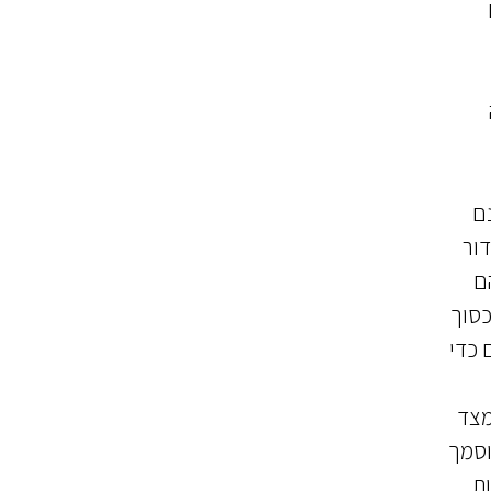
נם
 וסדור
ם
כסוך
 כדי
הבניה מצד
שמשיבות 3-1 הן הגורם המוסמך
ות