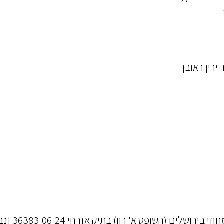
 ירין ראובן
י בירושלים (השופט א' רון) ב
תיק אזרחי 36383-06-24
[נבו