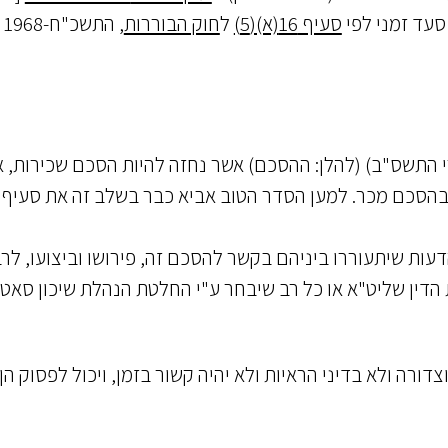
סעיף 16(א)(5)
ל
חוק הבוררות
, התשכ"ח-1968
ם מיום 16.10.2001 (כ"ט בתשרי התשס"ב) (להלן: ההסכם) אשר נחזה להיות הסכם שכירות
עות שיתעוררו ביניהם בקשר להסכם זה, פירושו וביצועו, לר
 הדין שליט"א או כל רב שיבחר ע"י החלטת הנהלת שיכון סאט
דורה ולא בדיני הראיות ולא יהיה קשור בזמן, ויכול לפסוק הן 