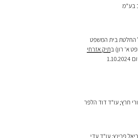
 החלטת בית המשפט
ט א' רון) ב
תיק אזרחי
1.10.
ורי חרץ; עו"ד דוד הלפר
יאל פרינץ; עו"ד עדי